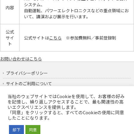
システム、
内容
自動運転、パワーエレクトロニクスなどの重点領域にお
いて、講演および展示を行います。
公式
サイ
公式サイトは
こちら
※参加費無料／事前登録制
ト
お問い合わせはこちら
プライバシーポリシー
サイトのご利用について
サイトマップ
当社のウェブサイトではCookieを使用して、お客様の好み
を記憶し、繰り返しアクセスすることで、最も関連性の高
いエクスペリエンスを提供します。
「同意」をクリックすると、すべてのCookieの使用に同意
したことになります。
却下
同意