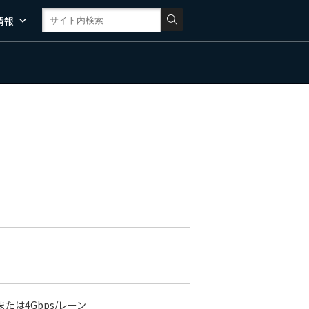
情報
または4Gbps/レーン