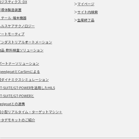
ロジスティクス·DX
＞
マイページ
半導体製造装置
＞
サイト内検索
リテール·端末機器
＞
生産終了品
ヘルスケアテクノロジー
オートモーティブ
インダストリアルオートメーション
食品·飲料検査ソリューション
パートナーソリューション
peedgoatとCarSimによる
両ダイナミクスシミュレーション
T-SUITE/GT-POWERを活用したHILS
T-SUITE/GT-POWERと
eedgoatとの連携
超小型リアルタイム・ターゲットマシン＋
ータデモキットのご紹介