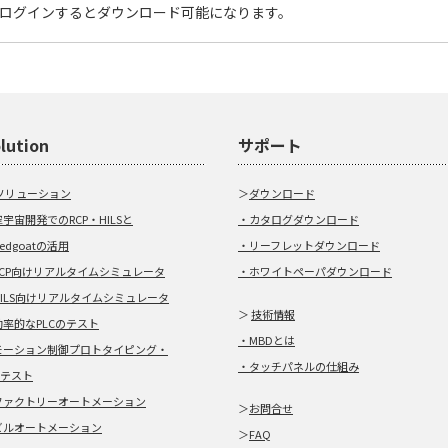
ログインするとダウンロード可能になります。
lution
サポート
ソリューション
＞
ダウンロード
宇宙開発でのRCP・HILSと
・カタログダウンロード
eedgoatの活用
・リーフレットダウンロード
RCP向けリアルタイムシミュレータ
・ホワイトペーパダウンロード
HILS向けリアルタイムシミュレータ
＞
技術情報
効率的なPLCのテスト
・MBDとは
モーション制御プロトタイピング・
・タッチパネルの仕組み
Cテスト
ファクトリーオートメーション
＞
お問合せ
ビルオートメーション
＞
FAQ