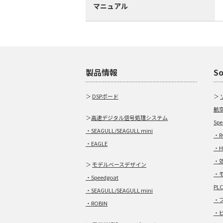
マニュアル
製品情報
So
＞
DSPボード
＞
航空
＞
高速デジタル信号処理システム
Sp
・SEAGULL/SEAGULL mini
・
・EAGLE
・
・
＞
モデルベースデザイン
・
・Speedgoat
PL
・SEAGULL/SEAGULL mini
・
・ROBIN
・