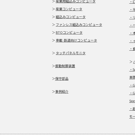
＞
産業用組込みコンピュータ
・
＞
産業コンピュータ
・
＞
組込みコンピュータ
・
＞
ファンレス組込みコンピュータ
・
＞
BTOコンピュータ
・
＞
車載·鉄道向けコンピュータ
・
・
＞
タッチパネルモニタ
＞
＞
振動制御装置
・S
車
＞
保守部品
・G
＞
事例紹介
・G
Sp
・
モ